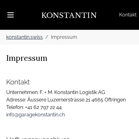
Skip to main navigation
Skip to main content
Skip to page footer
Kontakt
You are here:
konstantin.swiss
Impressum
Impressum
Kontakt
Unternehmen: F. + M. Konstantin Logistik AG
Adresse: Äussere Luzernerstrasse 21 4665 Oftringen
Telefon: +41 62 797 22 44​
info@garagekonstantin.ch